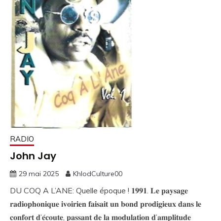
RADIO
John Jay
29 mai 2025
KhlodCulture00
DU COQ A L’ANE: Quelle époque ! 𝟏𝟗𝟗𝟏. 𝐋𝐞 𝐩𝐚𝐲𝐬𝐚𝐠𝐞
𝐫𝐚𝐝𝐢𝐨𝐩𝐡𝐨𝐧𝐢𝐪𝐮𝐞 𝐢𝐯𝐨𝐢𝐫𝐢𝐞𝐧 𝐟𝐚𝐢𝐬𝐚𝐢𝐭 𝐮𝐧 𝐛𝐨𝐧𝐝 𝐩𝐫𝐨𝐝𝐢𝐠𝐢𝐞𝐮𝐱 𝐝𝐚𝐧𝐬 𝐥𝐞
𝐜𝐨𝐧𝐟𝐨𝐫𝐭 𝐝’𝐞́𝐜𝐨𝐮𝐭𝐞, 𝐩𝐚𝐬𝐬𝐚𝐧𝐭 𝐝𝐞 𝐥𝐚 𝐦𝐨𝐝𝐮𝐥𝐚𝐭𝐢𝐨𝐧 𝐝’𝐚𝐦𝐩𝐥𝐢𝐭𝐮𝐝𝐞