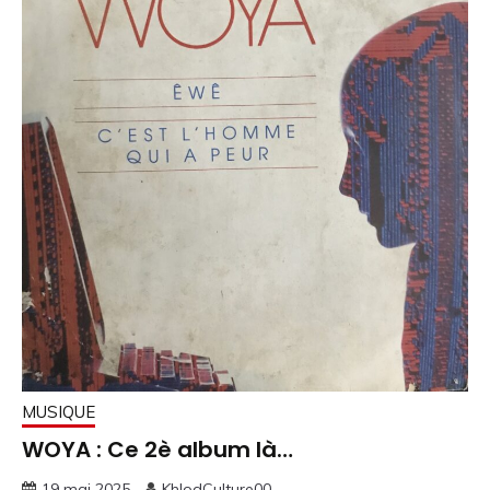
MUSIQUE
WOYA : Ce 2è album là…
19 mai 2025
KhlodCulture00