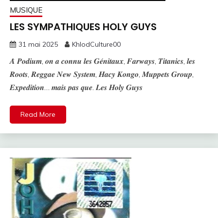
MUSIQUE
LES SYMPATHIQUES HOLY GUYS
31 mai 2025
KhlodCulture00
𝑨̀ 𝑷𝒐𝒅𝒊𝒖𝒎, 𝒐𝒏 𝒂 𝒄𝒐𝒏𝒏𝒖 𝒍𝒆𝒔 𝑮𝒆́𝒏𝒊𝒕𝒂𝒖𝒙, 𝑭𝒂𝒓𝒘𝒂𝒚𝒔, 𝑻𝒊𝒕𝒂𝒏𝒊𝒄𝒔, 𝒍𝒆𝒔
𝑹𝒐𝒐𝒕𝒔, 𝑹𝒆𝒈𝒈𝒂𝒆 𝑵𝒆𝒘 𝑺𝒚𝒔𝒕𝒆𝒎, 𝑯𝒂𝒄𝒚 𝑲𝒐𝒏𝒈𝒐, 𝑴𝒖𝒑𝒑𝒆𝒕𝒔 𝑮𝒓𝒐𝒖𝒑,
𝑬𝒙𝒑𝒆𝒅𝒊𝒕𝒊𝒐𝒏… 𝒎𝒂𝒊𝒔 𝒑𝒂𝒔 𝒒𝒖𝒆. 𝑳𝒆𝒔 𝑯𝒐𝒍𝒚 𝑮𝒖𝒚𝒔
Read More