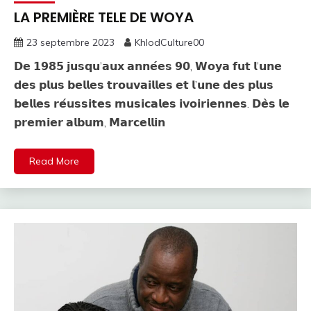
LA PREMIÈRE TELE DE WOYA
23 septembre 2023
KhlodCulture00
𝗗𝗲 𝟭𝟵𝟴𝟱 𝗷𝘂𝘀𝗾𝘂’𝗮𝘂𝘅 𝗮𝗻𝗻𝗲́𝗲𝘀 𝟵𝟬, 𝗪𝗼𝘆𝗮 𝗳𝘂𝘁 𝗹’𝘂𝗻𝗲
𝗱𝗲𝘀 𝗽𝗹𝘂𝘀 𝗯𝗲𝗹𝗹𝗲𝘀 𝘁𝗿𝗼𝘂𝘃𝗮𝗶𝗹𝗹𝗲𝘀 𝗲𝘁 𝗹’𝘂𝗻𝗲 𝗱𝗲𝘀 𝗽𝗹𝘂𝘀
𝗯𝗲𝗹𝗹𝗲𝘀 𝗿𝗲́𝘂𝘀𝘀𝗶𝘁𝗲𝘀 𝗺𝘂𝘀𝗶𝗰𝗮𝗹𝗲𝘀 𝗶𝘃𝗼𝗶𝗿𝗶𝗲𝗻𝗻𝗲𝘀. 𝗗𝗲̀𝘀 𝗹𝗲
𝗽𝗿𝗲𝗺𝗶𝗲𝗿 𝗮𝗹𝗯𝘂𝗺, 𝗠𝗮𝗿𝗰𝗲𝗹𝗹𝗶𝗻
Read More