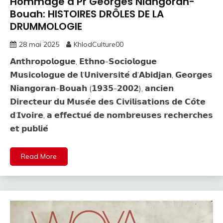
Hommage à Pr Georges Niangoran-
Bouah: HISTOIRES DRÔLES DE LA
DRUMMOLOGIE
28 mai 2025
KhlodCulture00
𝗔𝗻𝘁𝗵𝗿𝗼𝗽𝗼𝗹𝗼𝗴𝘂𝗲, 𝗘𝘁𝗵𝗻𝗼-𝗦𝗼𝗰𝗶𝗼𝗹𝗼𝗴𝘂𝗲
𝗠𝘂𝘀𝗶𝗰𝗼𝗹𝗼𝗴𝘂𝗲 𝗱𝗲 𝗹’𝗨𝗻𝗶𝘃𝗲𝗿𝘀𝗶𝘁𝗲́ 𝗱’𝗔𝗯𝗶𝗱𝗷𝗮𝗻, 𝗚𝗲𝗼𝗿𝗴𝗲𝘀
𝗡𝗶𝗮𝗻𝗴𝗼𝗿𝗮𝗻-𝗕𝗼𝘂𝗮𝗵 (𝟭𝟵𝟯𝟱-𝟮𝟬𝟬𝟮), 𝗮𝗻𝗰𝗶𝗲𝗻
𝗗𝗶𝗿𝗲𝗰𝘁𝗲𝘂𝗿 𝗱𝘂 𝗠𝘂𝘀𝗲́𝗲 𝗱𝗲𝘀 𝗖𝗶𝘃𝗶𝗹𝗶𝘀𝗮𝘁𝗶𝗼𝗻𝘀 𝗱𝗲 𝗖𝗼̂𝘁𝗲
𝗱’𝗜𝘃𝗼𝗶𝗿𝗲, 𝗮 𝗲𝗳𝗳𝗲𝗰𝘁𝘂𝗲́ 𝗱𝗲 𝗻𝗼𝗺𝗯𝗿𝗲𝘂𝘀𝗲𝘀 𝗿𝗲𝗰𝗵𝗲𝗿𝗰𝗵𝗲𝘀
𝗲𝘁 𝗽𝘂𝗯𝗹𝗶𝗲́
Read More