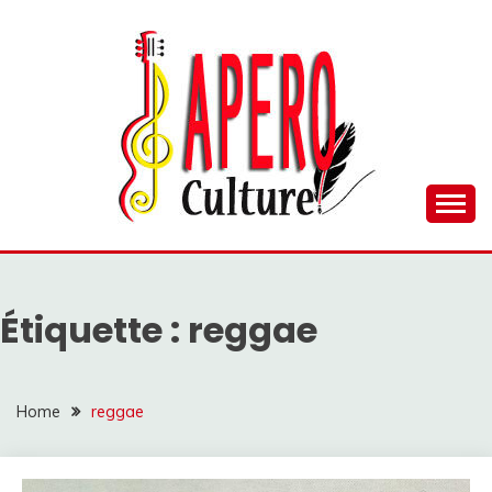
Skip
to
content
Plaisir d’antan
APEROCULTUREL
Étiquette :
reggae
Home
reggae