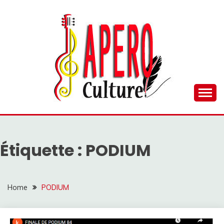
Skip
to
content
Plaisir d’antan
APEROCULTUREL
Étiquette :
PODIUM
Home
PODIUM